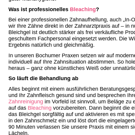
Was ist professionelles
Bleaching
?
Bei einer professionellen Zahnaufhellung, auch „In-O
wir Ihre Zähne direkt in der Zahnarztpraxis auf – in
Bleichgel ist deutlich stärker als frei verkäufliche P
geschultem Fachpersonal eingesetzt werden. Die Wirk
Ergebnis natürlich und gleichmäßig.
In unseren Bochumer Praxen setzen wir auf moderne
individuell auf Ihre Zahnsituation abstimmen. So ho
heraus – ganz ohne künstliches Weiß oder unnatürlic
So läuft die Behandlung ab
Alles beginnt mit einem ausführlichen Beratungsgesp
und Ihr Zahnfleisch gesund sind und besprechen Ih
Zahnreinigung
im Vorfeld ist sinnvoll, um Beläge zu
auf das
Bleaching
vorzubereiten. Dann beginnt die ei
das Bleichgel sorgfältig auf und aktivieren es mit spe
in den Zahnschmelz ein und löst dort die eingelager
90 Minuten verlassen Sie unsere Praxis mit einem si
Lächeln.