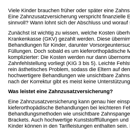
Viele Kinder brauchen früher oder später eine Zahn
Eine Zahnzusatzversicherung verspricht finanzielle En
sinnvoll? Wann lohnt sich der Abschluss und worauf 
Zunächst ist wichtig zu wissen, welche Kosten überh
Krankenkasse (GKV) gezahlt werden. Diese übernim
Behandlungen für Kinder, darunter Vorsorgeuntersu
Füllungen. Doch sobald es um kieferorthopädische
komplizierter: Die Kosten werden nur dann übernom
Zahnfehlstellung vorliegt (KIG 3 bis 5). Leichte Fehl
rein ästhetisches Problem, sodass die Eltern auf den
hochwertigere Behandlungen wie unsichtbare Zahnsp
nach der Korrektur gibt es meist keine Unterstützun
Was leistet eine Zahnzusatzversicherung?
Eine Zahnzusatzversicherung kann genau hier einspri
kieferorthopädische Behandlungen bei leichteren Fe
Behandlungsmethoden wie unsichtbare Zahnspangen
Brackets. Auch hochwertige Kunststofffüllungen und 
Kinder können in den Tarifleistungen enthalten sein